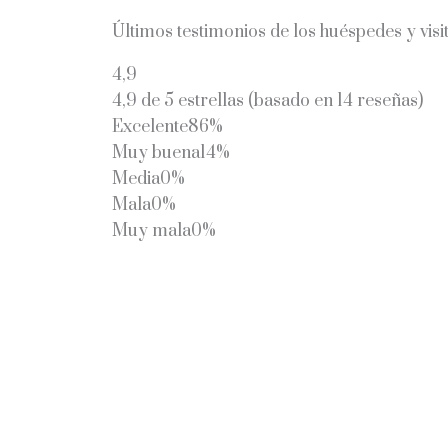
Últimos testimonios de los huéspedes y visit
4,9
4,9 de 5 estrellas (basado en 14 reseñas)
Excelente
86%
Muy buena
14%
Media
0%
Mala
0%
Muy mala
0%