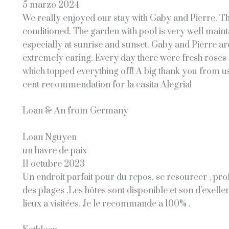
5 marzo 2024
We really enjoyed our stay with Gaby and Pierre. The
conditioned. The garden with pool is very well maint
especially at sunrise and sunset. Gaby and Pierre are
extremely caring. Every day there were fresh roses f
which topped everything off! A big thank you from us
cent recommendation for la casita Alegria!
Loan & An from Germany
Loan Nguyen
un havre de paix
11 octubre 2023
Un endroit parfait pour du repos, se resourcer , profit
des plages .Les hôtes sont disponible et son d’exell
lieux a visitées. Je le recommande a 100% .