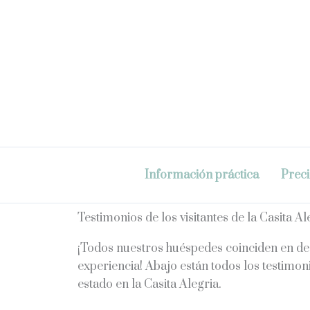
Ir
al
contenido
Información práctica
Prec
Testimonios de los visitantes de la Casita Al
¡Todos nuestros huéspedes coinciden en dec
experiencia! Abajo están todos los testimon
estado en la Casita Alegria.